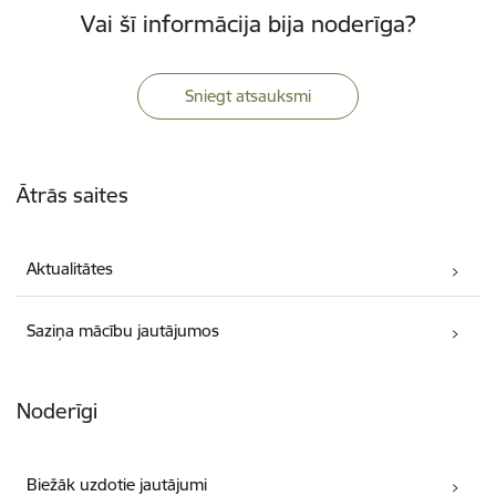
Vai šī informācija bija noderīga?
Sniegt atsauksmi
Kājene
Ātrās saites
Aktualitātes
Saziņa mācību jautājumos
Noderīgi
Biežāk uzdotie jautājumi