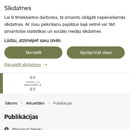
Pāriet uz lapas saturu
Sīkdatnes
Spied
lai meklētu
Enter
Lai šī tīmekļvietne darbotos, tā izmanto obligāti nepieciešamās
sīkdatnes. Ar Jūsu piekrišanu papildus šajā vietnē var tikt
izmantotas statistikas un sociālo mediju sīkdatnes.
Lūdzu, atzīmējiet savu izvēli:
Noraidīt
Apstiprināt visas
Pārvaldīt sīkdatnes
Sākums
Aktualitātes
Publikācijas
Publikācijas
Atskaņot tekstu