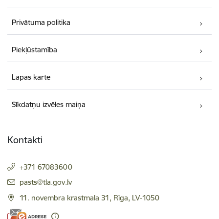
Privātuma politika
Piekļūstamība
Lapas karte
Sīkdatņu izvēles maiņa
Kontakti
+371 67083600
E-pasts:
pasts@tla.gov.lv
11. novembra krastmala 31, Rīga, LV-1050