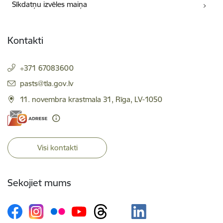
Sīkdatņu izvēles maiņa
Kontakti
+371 67083600
E-pasts:
pasts@tla.gov.lv
11. novembra krastmala 31, Rīga, LV-1050
Visi kontakti
Sekojiet mums