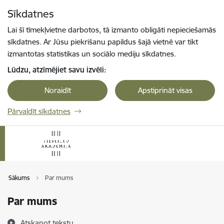
Pāriet uz lapas saturu
Sīkdatnes
Spied
lai meklētu
Enter
Lai šī tīmekļvietne darbotos, tā izmanto obligāti nepieciešamās
sīkdatnes. Ar Jūsu piekrišanu papildus šajā vietnē var tikt
izmantotas statistikas un sociālo mediju sīkdatnes.
Lūdzu, atzīmējiet savu izvēli:
Noraidīt
Apstiprināt visas
Pārvaldīt sīkdatnes
Sākums
Par mums
Par mums
Atskaņot tekstu