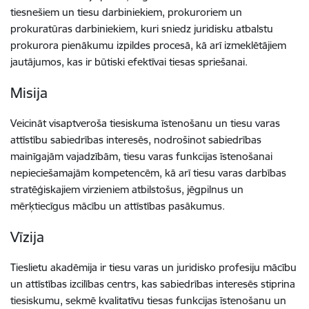
tiesnešiem un tiesu darbiniekiem, prokuroriem un
prokuratūras darbiniekiem, kuri sniedz juridisku atbalstu
prokurora pienākumu izpildes procesā, kā arī izmeklētājiem
jautājumos, kas ir būtiski efektīvai tiesas spriešanai.
Misija
Veicināt visaptveroša tiesiskuma īstenošanu un tiesu varas
attīstību sabiedrības interesēs, nodrošinot sabiedrības
mainīgajām vajadzībām, tiesu varas funkcijas īstenošanai
nepieciešamajām kompetencēm, kā arī tiesu varas darbības
stratēģiskajiem virzieniem atbilstošus, jēgpilnus un
mērķtiecīgus mācību un attīstības pasākumus.
Vīzija
Tieslietu akadēmija ir tiesu varas un juridisko profesiju mācību
un attīstības izcilības centrs, kas sabiedrības interesēs stiprina
tiesiskumu, sekmē kvalitatīvu tiesas funkcijas īstenošanu un