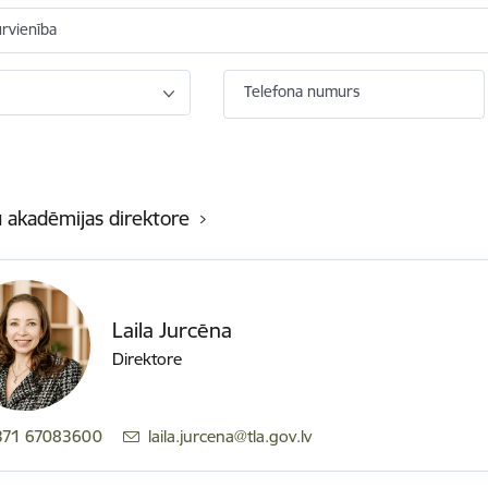
ūrvienība
Telefona numurs
u akadēmijas direktore
Laila Jurcēna
Direktore
371 67083600
E-pasts:
laila.jurcena@tla.gov.lv