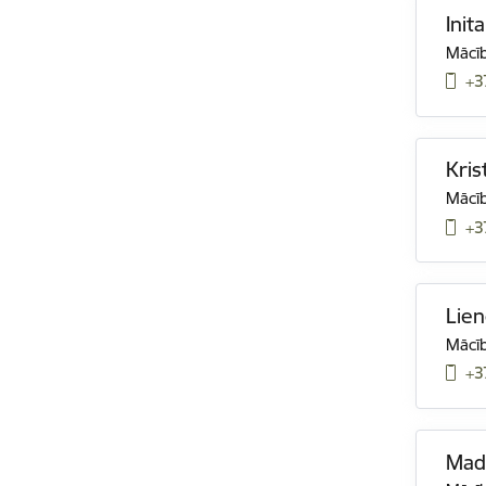
Init
Mācīb
+3
Kris
Mācīb
+3
Lien
Mācīb
+3
Mad