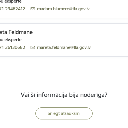
u eksperte
71 29462412
E-pasts:
madara.blumere@tla.gov.lv
eta Feldmane
u eksperte
71 26130682
E-pasts:
mareta.feldmane@tla.gov.lv
Vai šī informācija bija noderīga?
Sniegt atsauksmi