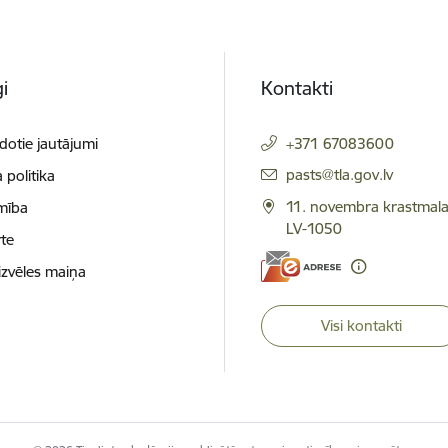
i
Kontakti
dotie jautājumi
+371 67083600
E-pasts:
pasts@tla.gov.lv
 politika
11. novembra krastmala
mība
LV-1050
te
izvēles maiņa
Visi kontakti