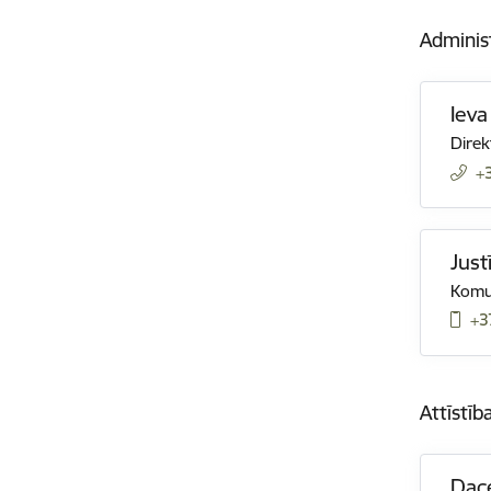
Adminis
Iev
Direk
+
Just
Komun
+3
Attīstī
Dac