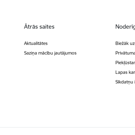
Kājene
Ātrās saites
Noderīg
Aktualitātes
Biežāk uz
Saziņa mācību jautājumos
Privātuma
Piekļūsta
Lapas kar
Sīkdatņu 