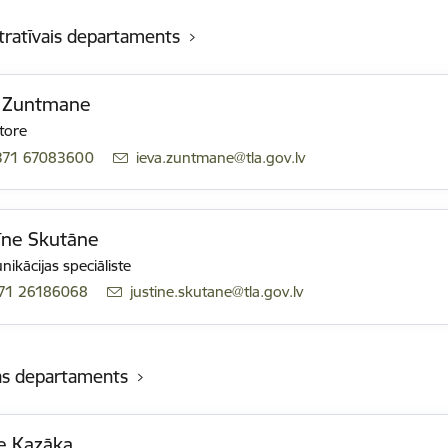
tratīvais departaments
a Zuntmane
tore
371 67083600
E-pasts:
ieva.zuntmane@tla.gov.lv
īne Skutāne
ikācijas speciāliste
71 26186068
E-pasts:
justine.skutane@tla.gov.lv
bas departaments
e Kazāka