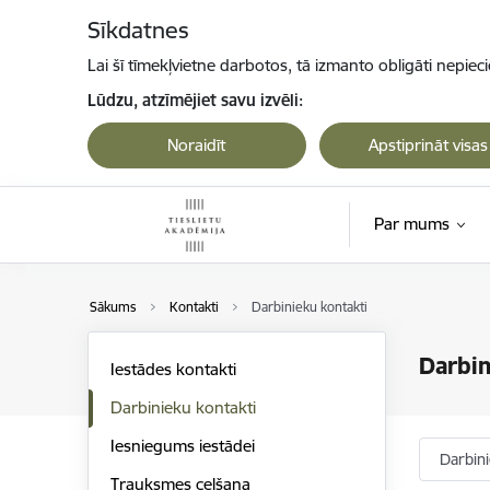
Pāriet uz lapas saturu
Sīkdatnes
Lai šī tīmekļvietne darbotos, tā izmanto obligāti nepiec
Lūdzu, atzīmējiet savu izvēli:
Noraidīt
Apstiprināt visas
Par mums
Sākums
Kontakti
Darbinieku kontakti
Darbin
Iestādes kontakti
Darbinieku kontakti
Iesniegums iestādei
Darbin
Trauksmes celšana