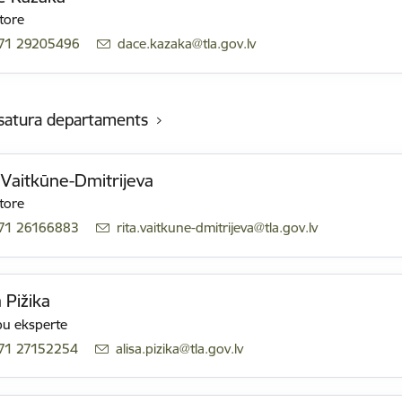
tore
71 29205496
E-pasts:
dace.kazaka@tla.gov.lv
satura departaments
 Vaitkūne-Dmitrijeva
tore
71 26166883
E-pasts:
rita.vaitkune-dmitrijeva@tla.gov.lv
a Pižika
u eksperte
71 27152254
E-pasts:
alisa.pizika@tla.gov.lv