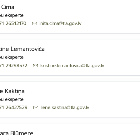
a Čīma
u eksperte
71 26512170
E-pasts:
inita.cima@tla.gov.lv
tīne Lemantoviča
u eksperte
71 29298572
E-pasts:
kristine.lemantovica@tla.gov.lv
e Kaktiņa
u eksperte
71 26427529
E-pasts:
liene.kaktina@tla.gov.lv
ara Blūmere