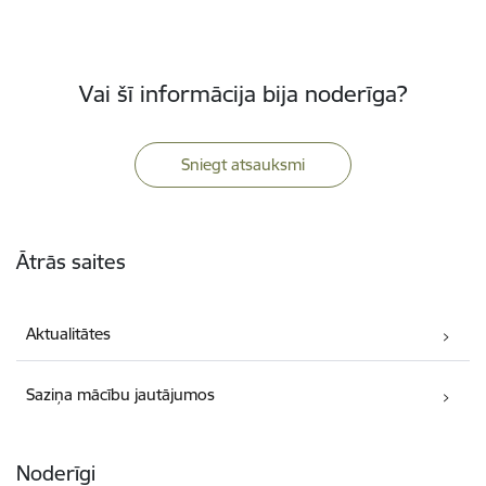
Vai šī informācija bija noderīga?
Sniegt atsauksmi
Kājene
Ātrās saites
Aktualitātes
Saziņa mācību jautājumos
Noderīgi