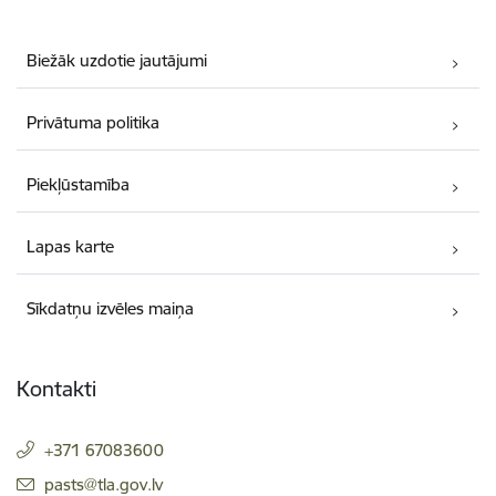
Biežāk uzdotie jautājumi
Privātuma politika
Piekļūstamība
Lapas karte
Sīkdatņu izvēles maiņa
Kontakti
+371 67083600
E-pasts:
pasts@tla.gov.lv