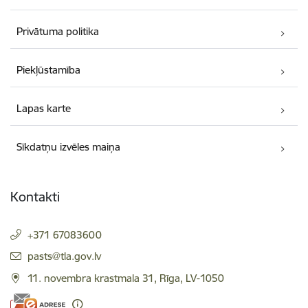
Privātuma politika
Piekļūstamība
Lapas karte
Sīkdatņu izvēles maiņa
Kontakti
+371 67083600
E-pasts:
pasts@tla.gov.lv
11. novembra krastmala 31, Rīga, LV-1050