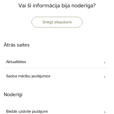
Vai šī informācija bija noderīga?
Sniegt atsauksmi
Kājene
Ātrās saites
Aktualitātes
Saziņa mācību jautājumos
Noderīgi
Biežāk uzdotie jautājumi