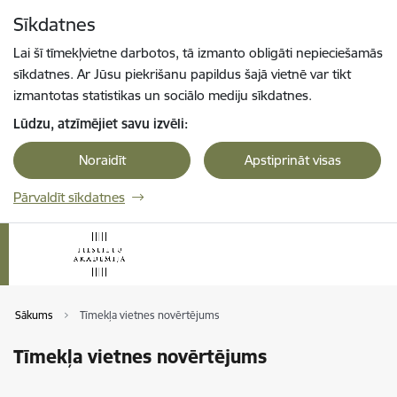
Pāriet uz lapas saturu
Sīkdatnes
Spied
lai meklētu
Enter
Lai šī tīmekļvietne darbotos, tā izmanto obligāti nepieciešamās
sīkdatnes. Ar Jūsu piekrišanu papildus šajā vietnē var tikt
izmantotas statistikas un sociālo mediju sīkdatnes.
Lūdzu, atzīmējiet savu izvēli:
Noraidīt
Apstiprināt visas
Pārvaldīt sīkdatnes
Sākums
Tīmekļa vietnes novērtējums
Tīmekļa vietnes novērtējums