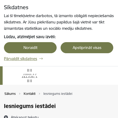
Pāriet uz lapas saturu
Sīkdatnes
Spied
lai meklētu
Enter
Lai šī tīmekļvietne darbotos, tā izmanto obligāti nepieciešamās
sīkdatnes. Ar Jūsu piekrišanu papildus šajā vietnē var tikt
izmantotas statistikas un sociālo mediju sīkdatnes.
Lūdzu, atzīmējiet savu izvēli:
Noraidīt
Apstiprināt visas
Pārvaldīt sīkdatnes
Sākums
Kontakti
Iesniegums iestādei
Iesniegums iestādei
Atskaņot tekstu