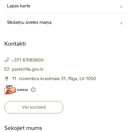
Lapas karte
Sīkdatņu izvēles maiņa
Kontakti
+371 67083600
E-pasts:
pasts@tla.gov.lv
11. novembra krastmala 31, Rīga, LV-1050
Visi kontakti
Sekojiet mums