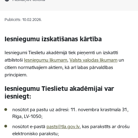
Publicēts: 10.02.2026.
Iesniegumu izskatīšanas kārtība
Iesniegumi Tieslietu akadēmijā tiek pieņemti un izskatīti
atbilstoši
Iesniegumu likumam
,
Valsts valodas likumam
un
citiem normatīvajiem aktiem, kā arī labas pārvaldības
principiem.
Iesniegumu Tieslietu akadēmijai var
iesniegt:
nosūtot pa pastu uz adresi: 11. novembra krastmala 31,
Rīga, LV-1050;
nosūtot e-pastā
pasts@tla.gov.lv
, kas parakstīts ar drošu
elektronisko parakstu;