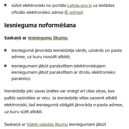
sūtot elektroniski no portāla
Latvija.gov.lv
uz iestādes
oficiālo elektronisko adresi (
E-adresi
).
Iesnieguma noformēšana
Saskaņā ar
Iesniegumu likumu:
iesniegumā jānorāda iesniedzēja vārds, uzvārds un pasta
adrese, uz kuru nosūtīt atbildi;
iesniegumam jābūt parakstītam (elektroniskajam
iesniegumam jābūt parakstītam ar drošu elektronisko
parakstu).
Iesniedzējs pēc savas izvēles var sniegt arī citas ziņas, kas
palīdz sazināties ar viņu. Ja iesniedzējs vēlas saņemt atbildi
elektroniski, tad iesniegumā obligāti jānorāda e-pasta adrese,
uz kuru sūtīt atbildi.
Saskaņā ar
Valsts valodas likumu
iesniegumam jābūt