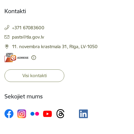
Kontakti
+371 67083600
E-pasts:
pasts@tla.gov.lv
11. novembra krastmala 31, Rīga, LV-1050
Visi kontakti
Sekojiet mums