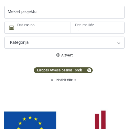
Meklēt projektu
Datums no
Datums līdz
Kategorija
Aizvērt
Eiropas Atveseļošanas fonds
Notīrīt filtrus