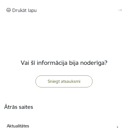
Drukāt lapu
Vai šī informācija bija noderīga?
Sniegt atsauksmi
Kājene
Ātrās saites
Aktualitātes