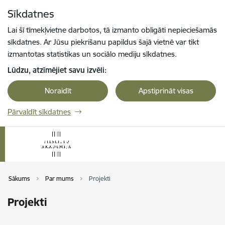
Pāriet uz lapas saturu
Sīkdatnes
Spied
lai meklētu
Enter
Lai šī tīmekļvietne darbotos, tā izmanto obligāti nepieciešamās
sīkdatnes. Ar Jūsu piekrišanu papildus šajā vietnē var tikt
izmantotas statistikas un sociālo mediju sīkdatnes.
Lūdzu, atzīmējiet savu izvēli:
Noraidīt
Apstiprināt visas
Pārvaldīt sīkdatnes
Sākums
Par mums
Projekti
Projekti