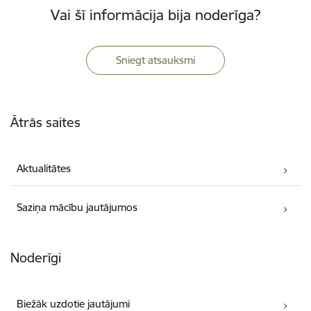
Vai šī informācija bija noderīga?
Sniegt atsauksmi
Kājene
Ātrās saites
Aktualitātes
Saziņa mācību jautājumos
Noderīgi
Biežāk uzdotie jautājumi