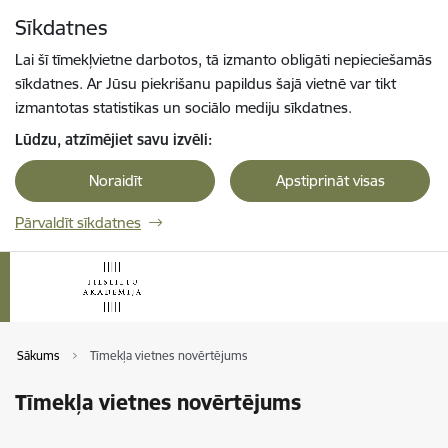
Pāriet uz lapas saturu
Sīkdatnes
Spied
lai meklētu
Enter
Lai šī tīmekļvietne darbotos, tā izmanto obligāti nepieciešamās
sīkdatnes. Ar Jūsu piekrišanu papildus šajā vietnē var tikt
izmantotas statistikas un sociālo mediju sīkdatnes.
Lūdzu, atzīmējiet savu izvēli:
Noraidīt
Apstiprināt visas
Pārvaldīt sīkdatnes
Sākums
Tīmekļa vietnes novērtējums
Tīmekļa vietnes novērtējums