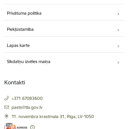
Privātuma politika
Piekļūstamība
Lapas karte
Sīkdatņu izvēles maiņa
Kontakti
+371 67083600
E-pasts:
pasts@tla.gov.lv
11. novembra krastmala 31, Rīga, LV-1050