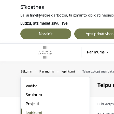
Pāriet uz lapas saturu
Sīkdatnes
Lai šī tīmekļvietne darbotos, tā izmanto obligāti nepiec
Lūdzu, atzīmējiet savu izvēli:
Noraidīt
Apstiprināt visas
Par mums
Sākums
Par mums
Iepirkumi
Telpu uzkopšanas paka
Telpu 
Vadība
Struktūra
Projekti
Publikācija
Iepirkumi