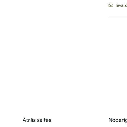
E-pas
Ieva.
Kājene
Ātrās saites
Noderīg