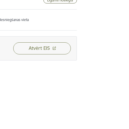
Līgums noslēgts
Iesniegšanas vieta
Atvērt EIS