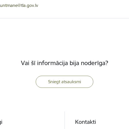
ts:
Zuntmane@tla.gov.lv
Vai šī informācija bija noderīga?
Sniegt atsauksmi
i
Kontakti