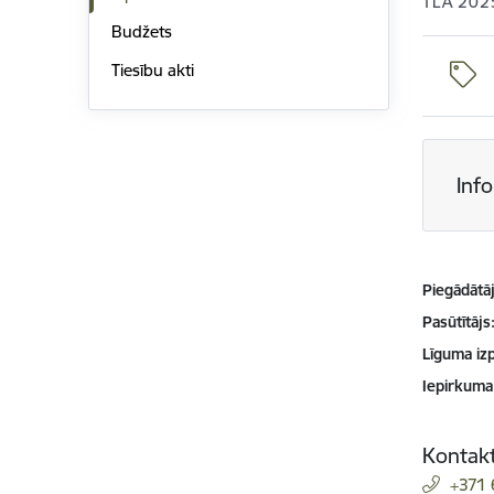
TLA 202
Budžets
Tiesību akti
Inf
Piegādātājs
Pasūtītājs
Līguma izp
Iepirkuma
Kontakt
+371