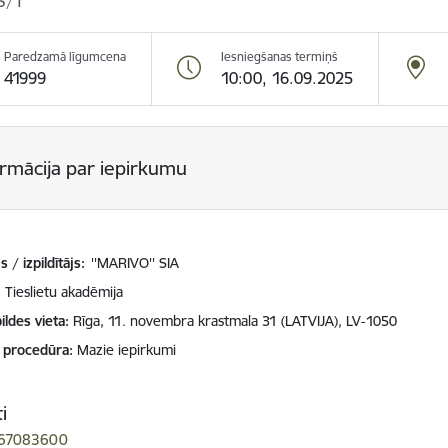
5/1
Paredzamā līgumcena
Iesniegšanas termiņš
41999
10:00, 16.09.2025
ormācija par iepirkumu
 / izpildītājs:
''MARIVO'' SIA
Tieslietu akadēmija
ildes vieta
Rīga, 11. novembra krastmala 31 (LATVIJA), LV-1050
 procedūra
Mazie iepirkumi
i
 67083600