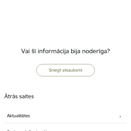
Vai šī informācija bija noderīga?
Sniegt atsauksmi
Kājene
Ātrās saites
Aktualitātes