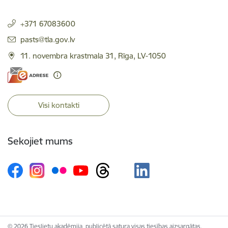
+371 67083600
E-pasts:
pasts@tla.gov.lv
11. novembra krastmala 31, Rīga, LV-1050
Visi kontakti
Sekojiet mums
© 2026 Tieslietu akadēmija, publicētā satura visas tiesības aizsargātas.