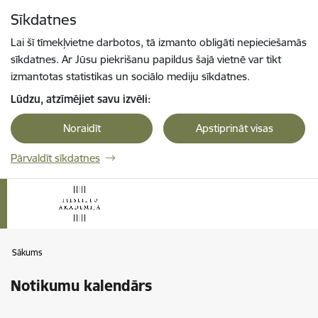
Pāriet uz lapas saturu
Sīkdatnes
Spied
lai meklētu
Enter
Lai šī tīmekļvietne darbotos, tā izmanto obligāti nepieciešamās
sīkdatnes. Ar Jūsu piekrišanu papildus šajā vietnē var tikt
izmantotas statistikas un sociālo mediju sīkdatnes.
Lūdzu, atzīmējiet savu izvēli:
Noraidīt
Apstiprināt visas
Pārvaldīt sīkdatnes
Sākums
Notikumu kalendārs