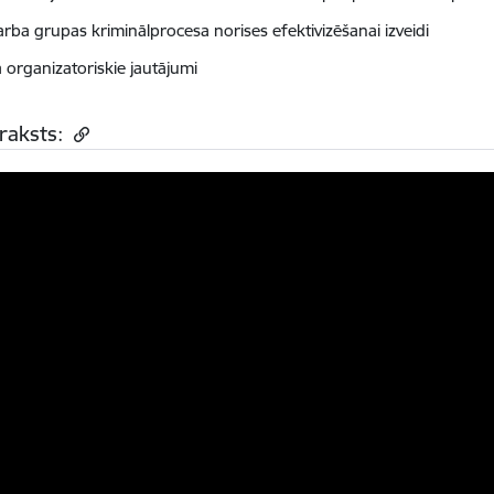
arba grupas kriminālprocesa norises efektivizēšanai izveidi
 organizatoriskie jautājumi
raksts: