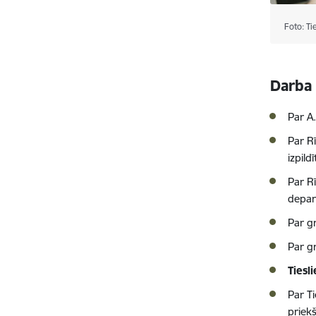
Foto: T
Darba 
Par A
Par R
izpild
Par Rī
depa
Par g
Par g
Tiesl
Par T
priek