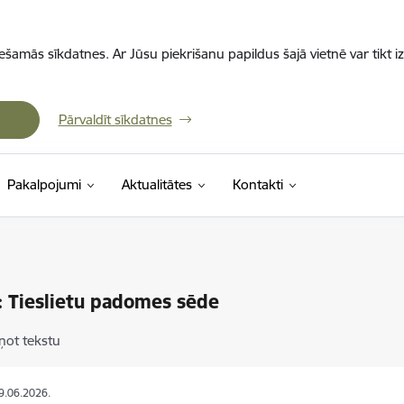
iešamās sīkdatnes. Ar Jūsu piekrišanu papildus šajā vietnē var tikt i
Pārvaldīt sīkdatnes
Pakalpojumi
Aktualitātes
Kontakti
 Tieslietu padomes sēde
ņot tekstu
19.06.2026.