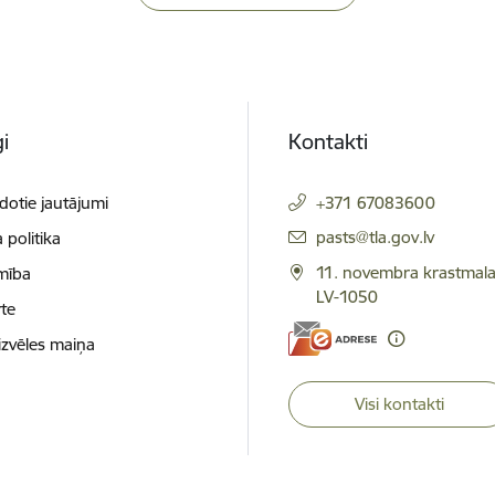
i
Kontakti
dotie jautājumi
+371 67083600
E-pasts:
pasts@tla.gov.lv
 politika
11. novembra krastmala
mība
LV-1050
te
izvēles maiņa
Visi kontakti