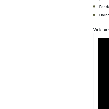
Par d
Darba
Videoie