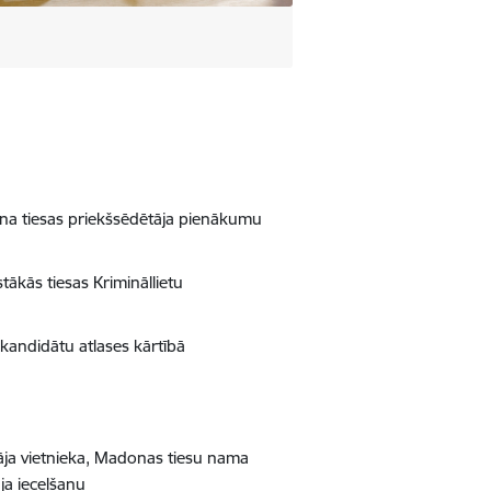
jona tiesas priekšsēdētāja pienākumu
tākās tiesas Krimināllietu
 kandidātu atlases kārtībā
tāja vietnieka, Madonas tiesu nama
ja iecelšanu