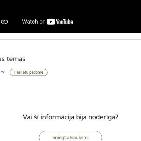
tas tēmas
es:
Tieslietu padome
Vai šī informācija bija noderīga?
Sniegt atsauksmi