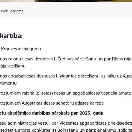
ieslietu padome
kārtība:
. Krauzes iesniegumu
īgas rajona tiesas tiesneses I. Čudinas pārcelšanu un par Rīgas ra
ītāja iecelšanu
gas apgabaltiesas tiesneses I. Vīgantes pārcelšanu uz laiku uz Augs
rtamentu
rozījumiem rajona (pilsētas) tiesas un apgabaltiesas tiesneša amata
rozījumiem Augstākās tiesas senatoru atlases kārtībā
ietu akadēmijas darbības pārskats par 2025. gadu
iesu administrācijas vēstuli par Vidzemes apgabaltiesas priekšsēdē
šsēdētāja amata konkursa izsludināšanu un par pienākumu izpildītā