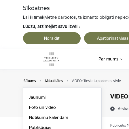
Pāriet uz lapas saturu
Sīkdatnes
Lai šī tīmekļvietne darbotos, tā izmanto obligāti nepiec
Lūdzu, atzīmējiet savu izvēli:
Noraidīt
Apstiprināt visas
Par mums
Sākums
Aktualitātes
VIDEO: Tieslietu padomes sēde
VIDEO:
Jaunumi
Foto un video
Atska
Notikumu kalendārs
Publicēts: 
Publikācijas