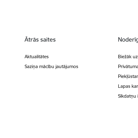
Kājene
Ātrās saites
Noderīg
Aktualitātes
Biežāk uz
Saziņa mācību jautājumos
Privātuma
Piekļūsta
Lapas kar
Sīkdatņu 