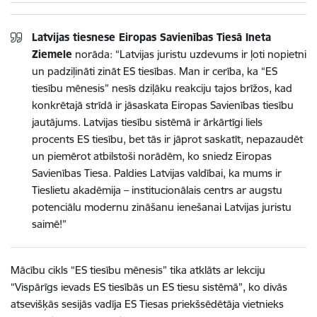
Latvijas tiesnese Eiropas Savienības Tiesā Ineta
Ziemele
norāda: “Latvijas juristu uzdevums ir ļoti nopietni
un padziļināti zināt ES tiesības. Man ir cerība, ka “ES
tiesību mēnesis” nesīs dziļāku reakciju tajos brīžos, kad
konkrētajā strīdā ir jāsaskata Eiropas Savienības tiesību
jautājums. Latvijas tiesību sistēmā ir ārkārtīgi liels
procents ES tiesību, bet tās ir jāprot saskatīt, nepazaudēt
un piemērot atbilstoši norādēm, ko sniedz Eiropas
Savienības Tiesa. Paldies Latvijas valdībai, ka mums ir
Tieslietu akadēmija – institucionālais centrs ar augstu
potenciālu modernu zināšanu ienešanai Latvijas juristu
saimē!”
Mācību cikls “ES tiesību mēnesis” tika atklāts ar lekciju
“Vispārīgs ievads ES tiesībās un ES tiesu sistēmā”, ko divās
atsevišķās sesijās vadīja ES Tiesas priekšsēdētāja vietnieks