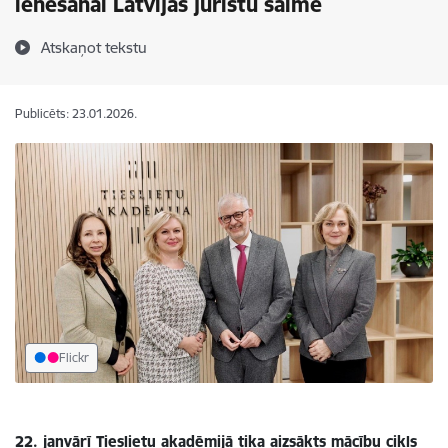
ienešanai Latvijas juristu saimē
Atskaņot tekstu
Publicēts: 23.01.2026.
Flickr
22. janvārī Tieslietu akadēmijā tika aizsākts mācību cikls