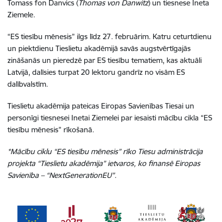
Tomass fon Danvics (
Thomas von Danwitz
) un tiesnese Ineta
Ziemele.
“ES tiesību mēnesis” ilgs līdz 27. februārim. Katru ceturtdienu
un piektdienu Tieslietu akadēmijā savās augstvērtīgajās
zināšanās un pieredzē par ES tiesību tematiem, kas aktuāli
Latvijā, dalīsies turpat 20 lektoru gandrīz no visām ES
dalībvalstīm.
Tieslietu akadēmija pateicas Eiropas Savienības Tiesai un
personīgi tiesnesei Inetai Ziemelei par iesaisti mācību cikla “ES
tiesību mēnesis” rīkošanā.
*Mācību ciklu “ES tiesību mēnesis” rīko Tiesu administrācija
projekta “Tieslietu akadēmija” ietvaros, ko finansē Eiropas
Savienība – “NextGenerationEU”.