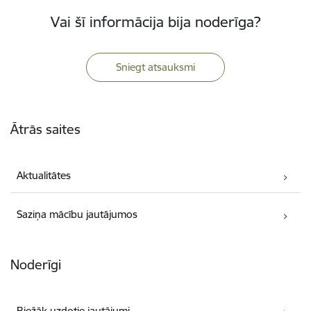
Vai šī informācija bija noderīga?
Sniegt atsauksmi
Kājene
Ātrās saites
Aktualitātes
Saziņa mācību jautājumos
Noderīgi
Biežāk uzdotie jautājumi