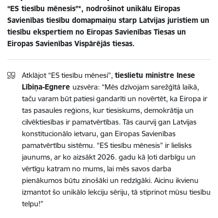
“ES tiesību mēnesis”*, nodrošinot unikālu Eiropas
Savienības tiesību domapmaiņu starp Latvijas juristiem un
tiesību ekspertiem no Eiropas Savienības Tiesas un
Eiropas Savienības Vispārējās tiesas.
Atklājot “ES tiesību mēnesi”,
tieslietu ministre Inese
Lībiņa-Egnere
uzsvēra: “Mēs dzīvojam sarežģītā laikā,
taču varam būt patiesi gandarīti un novērtēt, ka Eiropa ir
tas pasaules reģions, kur tiesiskums, demokrātija un
cilvēktiesības ir pamatvērtības. Tās caurvij gan Latvijas
konstitucionālo ietvaru, gan Eiropas Savienības
pamatvērtību sistēmu. “ES tiesību mēnesis” ir lielisks
jaunums, ar ko aizsākt 2026. gadu kā ļoti darbīgu un
vērtīgu katram no mums, lai mēs savos darba
pienākumos būtu zinošāki un redzīgāki. Aicinu ikvienu
izmantot šo unikālo lekciju sēriju, tā stiprinot mūsu tiesību
telpu!”