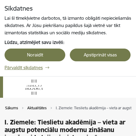
Pāriet uz lapas saturu
Sīkdatnes
Spied
lai meklētu
Enter
Lai šī tīmekļvietne darbotos, tā izmanto obligāti nepieciešamās
sīkdatnes. Ar Jūsu piekrišanu papildus šajā vietnē var tikt
izmantotas statistikas un sociālo mediju sīkdatnes.
Lūdzu, atzīmējiet savu izvēli:
Noraidīt
Apstiprināt visas
Pārvaldīt sīkdatnes
Sākums
Aktualitātes
I. Ziemele: Tieslietu akadēmija – vieta ar augst
I. Ziemele: Tieslietu akadēmija – vieta ar
augstu potenciālu modernu zināšanu