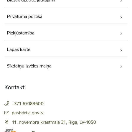
Privātuma politika
Piekļūstamība
Lapas karte
Sīkdatņu izvēles maiņa
Kontakti
+371 67083600
E-pasts:
pasts@tla.gov.lv
11. novembra krastmala 31, Rīga, LV-1050