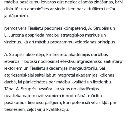
mācību pasākumu ietvaros gūt nepieciešamās zināšanas, brīvi
diskutēt un apmainīties ar viedokļiem par aktuāliem tiesību
jautājumiem.
Ņemot vērā Tieslietu padomes kompetenci, A.
Strupišs un
L. Jurcēna apsprieda mācību stratēģiskos mērķus un
virzienus, kā arī mācību programmu veidošanas principus.
A. Strupišs akcentēja, ka Tieslietu akadēmijas darbības
ietvaros ir būtiski nodrošināt efektīvu atgriezenisko saiti starp
lektoriem un Tieslietu akadēmijas mērķauditoriju. Šai
atgriezeniskajai saitei jābūt integrētai akadēmijas ikdienas
darbā, lai pārliecinātos par mācību kvalitāti un lietderību.
Tāpat A. Strupišs uzsvēra, ka viens no akadēmijas
neatliekamajiem uzdevumiem ir nodrošināt mācību
pasākumus tiesnešu palīgiem, kuri potenciāli vēlas kļūt par
tiesnešiem, ceļot viņu kvalifikāciju.