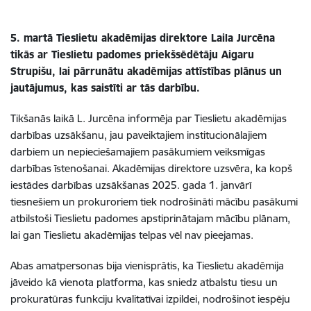
5. martā Tieslietu akadēmijas direktore Laila Jurcēna
tikās ar Tieslietu padomes priekšsēdētāju Aigaru
Strupišu, lai pārrunātu akadēmijas attīstības plānus un
jautājumus, kas saistīti ar tās darbību.
Tikšanās laikā L. Jurcēna informēja par Tieslietu akadēmijas
darbības uzsākšanu, jau paveiktajiem institucionālajiem
darbiem un nepieciešamajiem pasākumiem veiksmīgas
darbības īstenošanai. Akadēmijas direktore uzsvēra, ka kopš
iestādes darbības uzsākšanas 2025. gada 1. janvārī
tiesnešiem un prokuroriem tiek nodrošināti mācību pasākumi
atbilstoši Tieslietu padomes apstiprinātajam mācību plānam,
lai gan Tieslietu akadēmijas telpas vēl nav pieejamas.
Abas amatpersonas bija vienisprātis, ka Tieslietu akadēmija
jāveido kā vienota platforma, kas sniedz atbalstu tiesu un
prokuratūras funkciju kvalitatīvai izpildei, nodrošinot iespēju