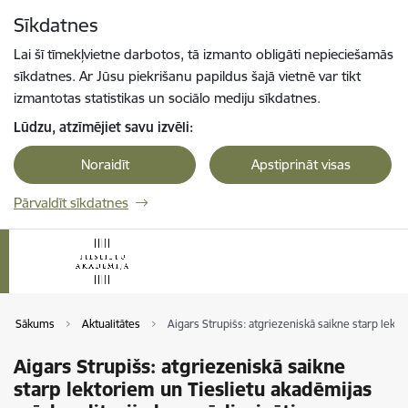
Pāriet uz lapas saturu
Sīkdatnes
Spied
lai meklētu
Enter
Lai šī tīmekļvietne darbotos, tā izmanto obligāti nepieciešamās
sīkdatnes. Ar Jūsu piekrišanu papildus šajā vietnē var tikt
izmantotas statistikas un sociālo mediju sīkdatnes.
Lūdzu, atzīmējiet savu izvēli:
Noraidīt
Apstiprināt visas
Pārvaldīt sīkdatnes
Sākums
Aktualitātes
Aigars Strupišs: atgriezeniskā saikne starp lekto
Aigars Strupišs: atgriezeniskā saikne
starp lektoriem un Tieslietu akadēmijas