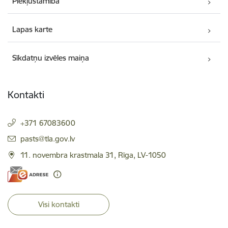
Piekļūstamība
Lapas karte
Sīkdatņu izvēles maiņa
Kontakti
+371 67083600
E-pasts:
pasts@tla.gov.lv
11. novembra krastmala 31, Rīga, LV-1050
Visi kontakti