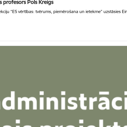
es profesors Pols Kreigs
slekciju “ES vērtības: tvērums, piemērošana un ietekme” uzstāsies E