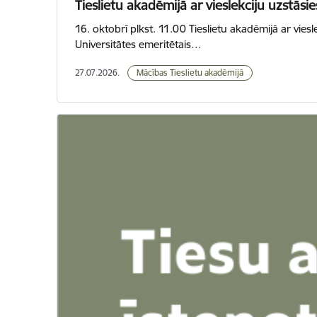
Tieslietu akadēmijā ar vieslekciju uzstāsi
16. oktobrī plkst. 11.00 Tieslietu akadēmijā ar vie
Universitātes emeritētais…
27.07.2026.
Mācības Tieslietu akadēmijā