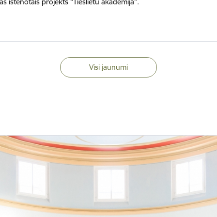
s īstenotais projekts “Tieslietu akadēmija”.
Visi jaunumi