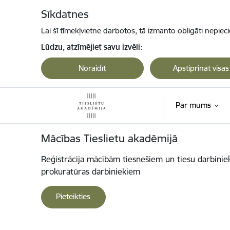
Pāriet uz lapas saturu
Sīkdatnes
Lai šī tīmekļvietne darbotos, tā izmanto obligāti nepiec
Lūdzu, atzīmējiet savu izvēli:
Noraidīt
Apstiprināt visas
Par mums
Tieslietu akadēmija
Mācības Tieslietu akadēmijā
Reģistrācija mācībām tiesnešiem un tiesu darbini
prokuratūras darbiniekiem
Pieteikties