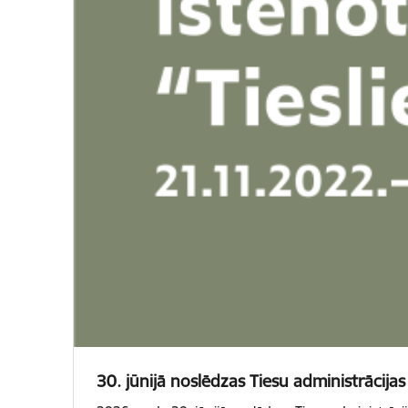
30. jūnijā noslēdzas Tiesu administrācijas