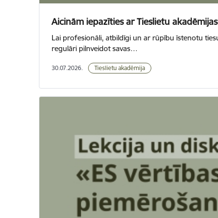
Aicinām iepazīties ar Tieslietu akadēmij
Lai profesionāli, atbildīgi un ar rūpību īstenotu t
regulāri pilnveidot savas…
30.07.2026.
Tieslietu akadēmija