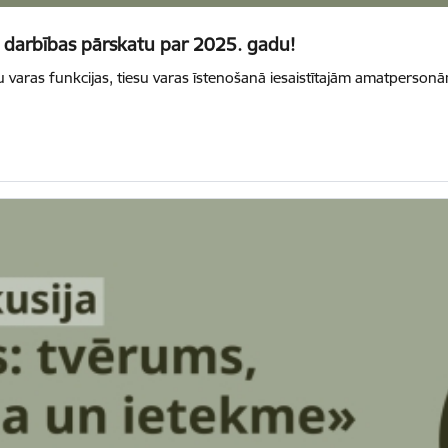
as darbības pārskatu par 2025. gadu!
iesu varas funkcijas, tiesu varas īstenošanā iesaistītajām amatpers