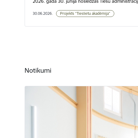
2026. gada 30. jūnijā noslēdzas Tiesu administrācija
30.06.2026.
Projekts “Tieslietu akadēmija”
Notikumi