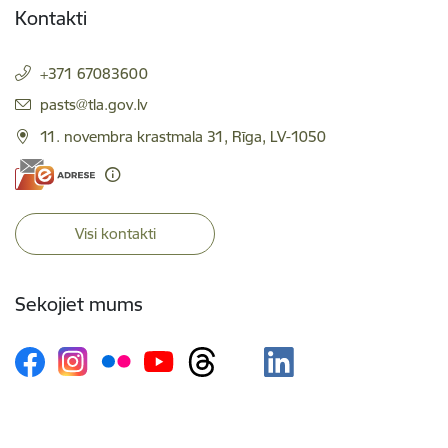
Kontakti
+371 67083600
E-pasts:
pasts@tla.gov.lv
11. novembra krastmala 31, Rīga, LV-1050
Visi kontakti
Sekojiet mums