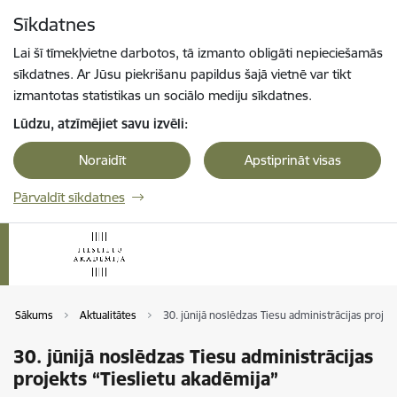
Pāriet uz lapas saturu
Sīkdatnes
Spied
lai meklētu
Enter
Lai šī tīmekļvietne darbotos, tā izmanto obligāti nepieciešamās
sīkdatnes. Ar Jūsu piekrišanu papildus šajā vietnē var tikt
izmantotas statistikas un sociālo mediju sīkdatnes.
Lūdzu, atzīmējiet savu izvēli:
Noraidīt
Apstiprināt visas
Pārvaldīt sīkdatnes
Sākums
Aktualitātes
30. jūnijā noslēdzas Tiesu administrācijas projek
30. jūnijā noslēdzas Tiesu administrācijas
projekts “Tieslietu akadēmija”