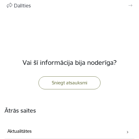
Dalīties
Vai šī informācija bija noderīga?
Sniegt atsauksmi
Kājene
Ātrās saites
Aktualitātes