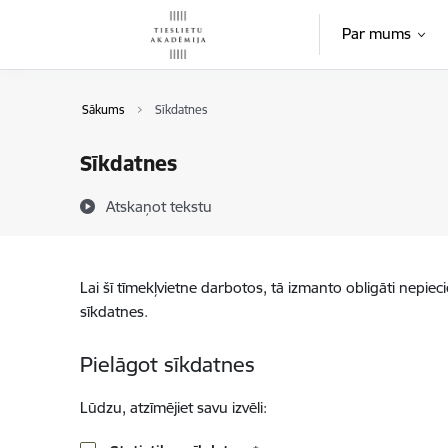
Pāriet uz lapas saturu
Par mums
Sākums
Sīkdatnes
Sīkdatnes
Atskaņot tekstu
Lai šī tīmekļvietne darbotos, tā izmanto obligāti nepiec
sīkdatnes.
Pielāgot sīkdatnes
Lūdzu, atzīmējiet savu izvēli: