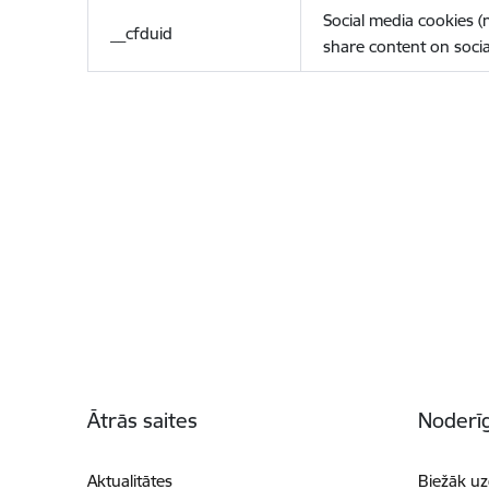
Social media cookies 
__cfduid
share content on socia
Kājene
Ātrās saites
Noderīg
Aktualitātes
Biežāk uz