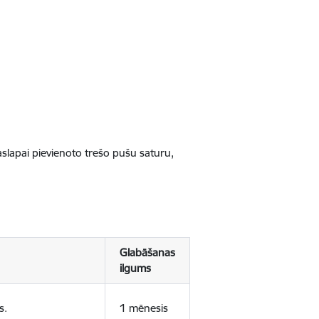
jaslapai pievienoto trešo pušu saturu,
Glabāšanas
ilgums
s.
1 mēnesis