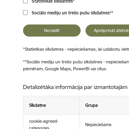
Statistikas sīkdatnes
*
Sociālo mediju un trešo pušu sīkdatnes
**
Noraidīt
Apstiprināt atzīmē
*
Statistikas sīkdatnes - nepieciešamas, lai uzlabotu v
**
Sociālo mediju un trešo pušu sīkdatnes - nepieciešamas
piemēram, Google Maps, PowerBI vai citus.
Detalizētāka informācija par izmantotajām
Sīkdatne
Grupa
cookie-agreed-
Nepieciešams
categories