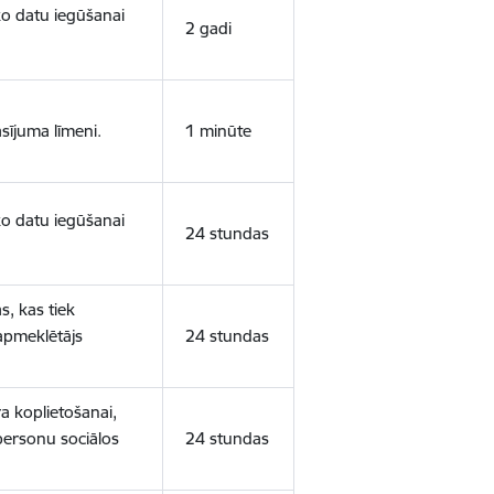
sko datu iegūšanai
2 gadi
sījuma līmeni.
1 minūte
sko datu iegūšanai
24 stundas
s, kas tiek
 apmeklētājs
24 stundas
a koplietošanai,
personu sociālos
24 stundas