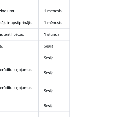
aziņojumu.
1 mēnesis
js ir apstiprinājis.
1 mēnesis
autentificētos.
1 stunda
a.
Sesija
Sesija
 nerādītu ziņojumus
Sesija
 nerādītu ziņojumus
Sesija
Sesija