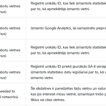
Reģistrē unikālu ID, kas tiek izmantots statisti
abotu vietnes
par to, kā apmeklētājs izmanto vietni.
mus)
abotu vietnes
Izmanto Google Analytics, lai samazinātu piepra
mus)
Reģistrē unikālu ID, kas tiek izmantots statisti
abotu vietnes
par to, kā apmeklētājs izmanto vietni.
mus)
Reģistrē unikālu ID priekš jaunākās GA 4 versija
abotu vietnes
izmantots statistisko datu iegūšanai par to, kā
mus)
izmanto vietni.
Šīs sīkdatnes ir paredzētas tādu vietņu un satur
(needed to
kas jūs interesē mūsu vietnē, izmantojot trešo 
l networks)
tīklus vai citas vietnes.