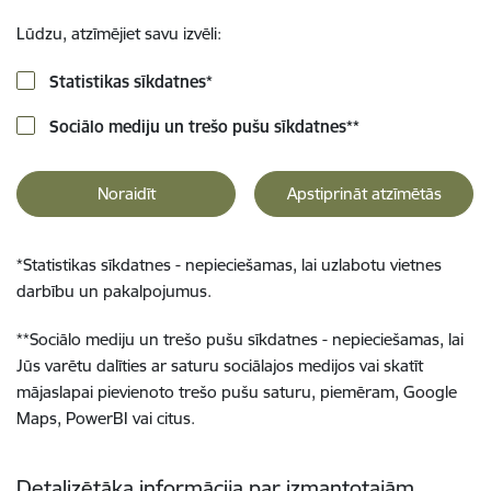
Lūdzu, atzīmējiet savu izvēli:
Statistikas sīkdatnes
*
Sociālo mediju un trešo pušu sīkdatnes
**
Noraidīt
Apstiprināt atzīmētās
*
Statistikas sīkdatnes - nepieciešamas, lai uzlabotu vietnes
darbību un pakalpojumus.
**
Sociālo mediju un trešo pušu sīkdatnes - nepieciešamas, lai
Jūs varētu dalīties ar saturu sociālajos medijos vai skatīt
mājaslapai pievienoto trešo pušu saturu, piemēram, Google
Maps, PowerBI vai citus.
Detalizētāka informācija par izmantotajām