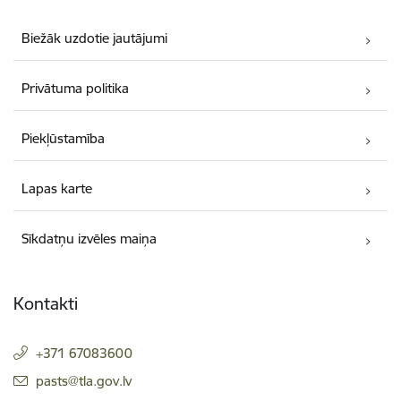
Biežāk uzdotie jautājumi
Privātuma politika
Piekļūstamība
Lapas karte
Sīkdatņu izvēles maiņa
Kontakti
+371 67083600
E-pasts:
pasts@tla.gov.lv