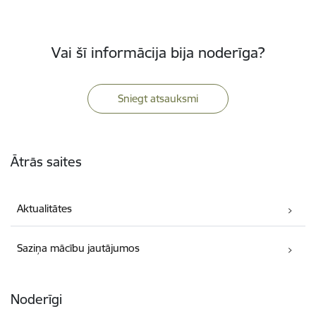
Vai šī informācija bija noderīga?
Sniegt atsauksmi
Kājene
Ātrās saites
Aktualitātes
Saziņa mācību jautājumos
Noderīgi