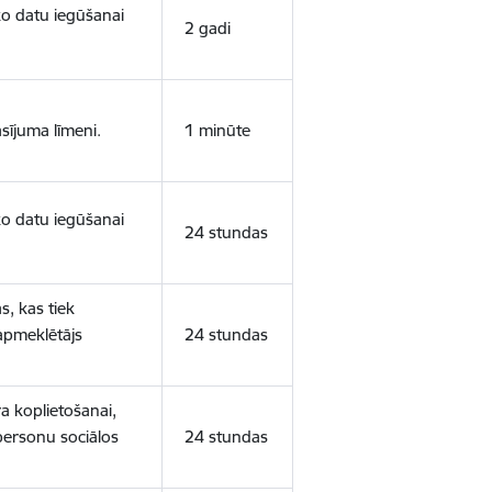
sko datu iegūšanai
2 gadi
sījuma līmeni.
1 minūte
sko datu iegūšanai
24 stundas
s, kas tiek
 apmeklētājs
24 stundas
a koplietošanai,
personu sociālos
24 stundas