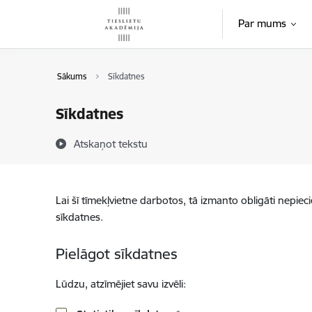
Pāriet uz lapas saturu
Par mums
Sākums
Sīkdatnes
Sīkdatnes
Atskaņot tekstu
Lai šī tīmekļvietne darbotos, tā izmanto obligāti nepiec
sīkdatnes.
Pielāgot sīkdatnes
Lūdzu, atzīmējiet savu izvēli: