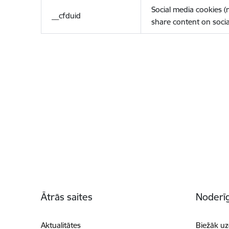
Social media cookies 
__cfduid
share content on socia
Kājene
Ātrās saites
Noderīg
Aktualitātes
Biežāk uz