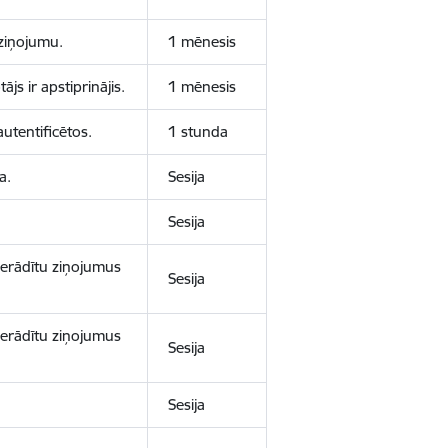
aziņojumu.
1 mēnesis
js ir apstiprinājis.
1 mēnesis
autentificētos.
1 stunda
a.
Sesija
Sesija
 nerādītu ziņojumus
Sesija
 nerādītu ziņojumus
Sesija
Sesija