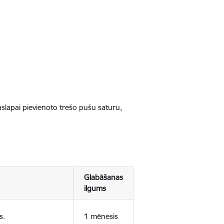
jaslapai pievienoto trešo pušu saturu,
Glabāšanas
ilgums
s.
1 mēnesis