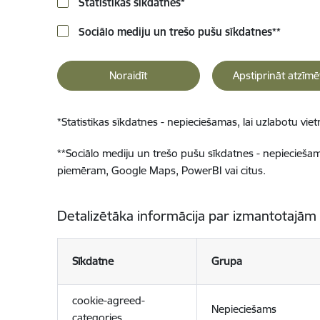
Statistikas sīkdatnes
*
Sociālo mediju un trešo pušu sīkdatnes
**
Noraidīt
Apstiprināt atzīmē
*
Statistikas sīkdatnes - nepieciešamas, lai uzlabotu v
**
Sociālo mediju un trešo pušu sīkdatnes - nepieciešamas
piemēram, Google Maps, PowerBI vai citus.
Detalizētāka informācija par izmantotajām
Sīkdatne
Grupa
cookie-agreed-
Nepieciešams
categories