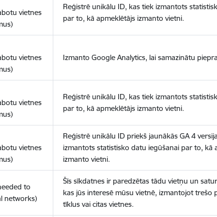
Reģistrē unikālu ID, kas tiek izmantots statisti
abotu vietnes
par to, kā apmeklētājs izmanto vietni.
mus)
abotu vietnes
Izmanto Google Analytics, lai samazinātu piepra
mus)
Reģistrē unikālu ID, kas tiek izmantots statisti
abotu vietnes
par to, kā apmeklētājs izmanto vietni.
mus)
Reģistrē unikālu ID priekš jaunākās GA 4 versija
abotu vietnes
izmantots statistisko datu iegūšanai par to, kā
mus)
izmanto vietni.
Šīs sīkdatnes ir paredzētas tādu vietņu un satur
(needed to
kas jūs interesē mūsu vietnē, izmantojot trešo 
l networks)
tīklus vai citas vietnes.