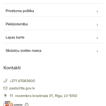
Privātuma politika
Piekļūstamība
Lapas karte
Sīkdatņu izvēles maiņa
Kontakti
+371 67083600
E-pasts:
pasts@tla.gov.lv
11. novembra krastmala 31, Rīga, LV-1050