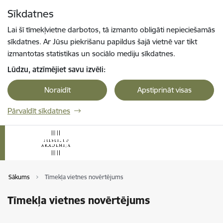
Pāriet uz lapas saturu
Sīkdatnes
Spied
lai meklētu
Enter
Lai šī tīmekļvietne darbotos, tā izmanto obligāti nepieciešamās
sīkdatnes. Ar Jūsu piekrišanu papildus šajā vietnē var tikt
izmantotas statistikas un sociālo mediju sīkdatnes.
Lūdzu, atzīmējiet savu izvēli:
Noraidīt
Apstiprināt visas
Pārvaldīt sīkdatnes
Sākums
Tīmekļa vietnes novērtējums
Tīmekļa vietnes novērtējums