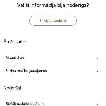
Vai šī informācija bija noderīga?
Sniegt atsauksmi
Kājene
Ātrās saites
Aktualitātes
Saziņa mācību jautājumos
Noderīgi
Biežāk uzdotie jautājumi