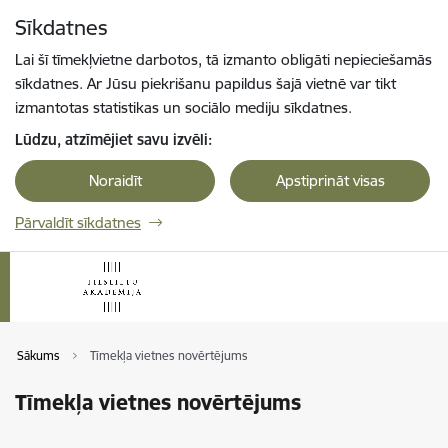
Pāriet uz lapas saturu
Sīkdatnes
Spied
lai meklētu
Enter
Lai šī tīmekļvietne darbotos, tā izmanto obligāti nepieciešamās
sīkdatnes. Ar Jūsu piekrišanu papildus šajā vietnē var tikt
izmantotas statistikas un sociālo mediju sīkdatnes.
Lūdzu, atzīmējiet savu izvēli:
Noraidīt
Apstiprināt visas
Pārvaldīt sīkdatnes
Sākums
Tīmekļa vietnes novērtējums
Tīmekļa vietnes novērtējums