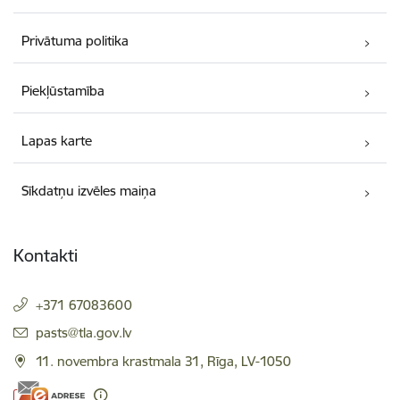
Privātuma politika
Piekļūstamība
Lapas karte
Sīkdatņu izvēles maiņa
Kontakti
+371 67083600
E-pasts:
pasts@tla.gov.lv
11. novembra krastmala 31, Rīga, LV-1050