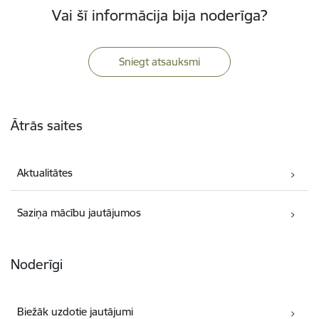
Vai šī informācija bija noderīga?
Sniegt atsauksmi
Kājene
Ātrās saites
Aktualitātes
Saziņa mācību jautājumos
Noderīgi
Biežāk uzdotie jautājumi